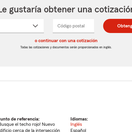
Le gustaría obtener una cotizació
cione
Código postal
Ingresa
Ingresa
Obteng
_____
un
un
re
código
código
cto
o continuar con una cotización
postal
postal
de
de
Todas las cotizaciones y documentos serán proporcionados en inglés.
egable
5
5
dígitos
dígitos
unto de referencia:
Idiomas:
Busque el techo rojo! Nuevo
Inglés
dificio cerca de la intersección
Español