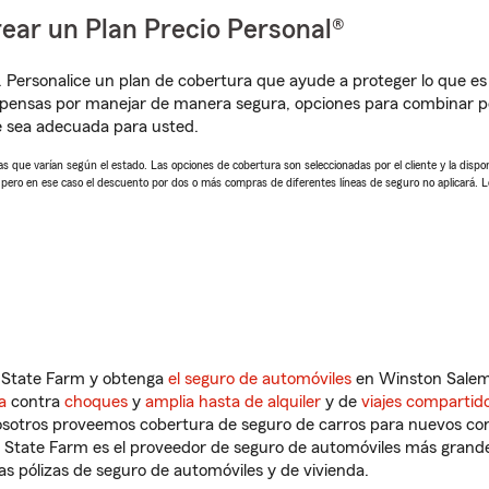
ear un Plan Precio Personal®
. Personalice un plan de cobertura que ayude a proteger lo que es 
pensas por manejar de manera segura, opciones para combinar pó
e sea adecuada para usted.
 que varían según el estado. Las opciones de cobertura son seleccionadas por el cliente y la disponib
, pero en ese caso el descuento por dos o más compras de diferentes líneas de seguro no aplicará. 
n State Farm y obtenga
el seguro de automóviles
en Winston Salem,
a
contra
choques
y
amplia hasta de alquiler
y de
viajes compartid
nosotros proveemos cobertura de seguro de carros para nuevos con
e State Farm es el proveedor de seguro de automóviles más grand
 pólizas de seguro de automóviles y de vivienda.