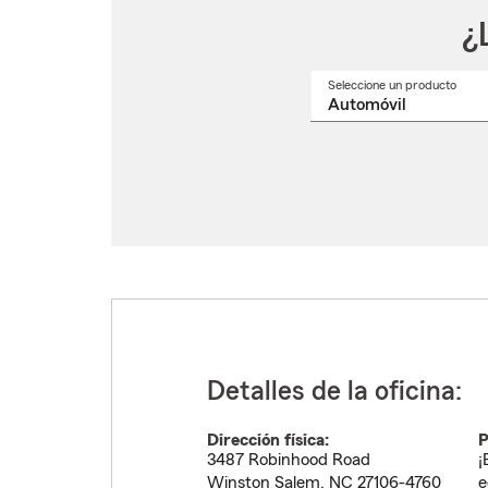
¿
Seleccione un producto
Selec
un
nomb
de
produ
del
menú
despl
Detalles de la oficina:
Dirección física:
P
3487 Robinhood Road
¡
Winston Salem
,
NC
27106-4760
e