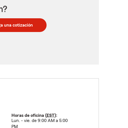
n?
a una cotización
Horas de oficina (
EST
):
Lun. - vie. de 9:00 AM a 5:00
PM